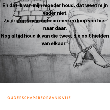
En dat ik van mijn moeder houd, dat weet mijn
vader niet.
Zo draag ik mijn geheim mee en loop van hier
naar daar.
Nog altijd houd ik van die twee, die ooit hielden
van elkaar.”
OUDERSCHAPSREORGANISATIE